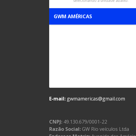
selecionando a unidade abaixo:
GWM AMÉRICAS
E-mail:
gwmamericas@gmail.com
CNPJ:
49.130.679/0001-22
Razão Social:
GW Rio veículos Ltda