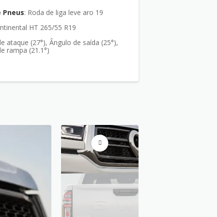
e Pneus
: Roda de liga leve aro 19
ntinental HT 265/55 R19
e ataque (27°), Ângulo de saída (25°),
e rampa (21.1°)