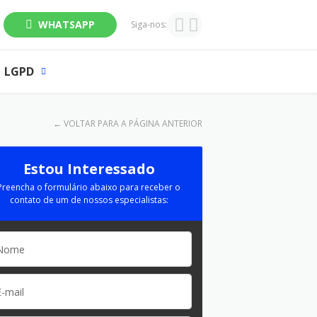
WHATSAPP
Siga-nos:
LGPD
←
VOLTAR PARA A PÁGINA ANTERIOR
Estou Interessado
Preencha o formulário abaixo para receber o
contato de um de nossos especialistas: