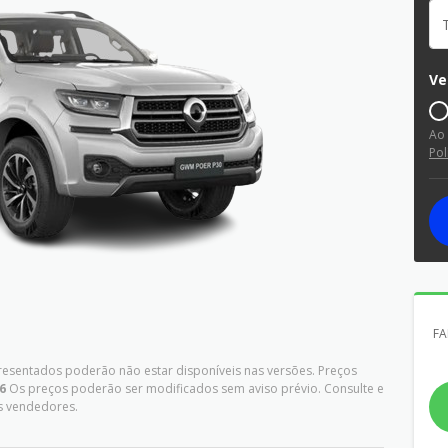
Ve
Ao
Pol
FA
presentados poderão não estar disponíveis nas versões. Preços
6
Os preços poderão ser modificados sem aviso prévio. Consulte e
s vendedores.