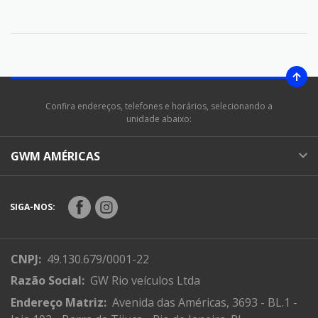
Confira endereços, telefones e horários, selecionando a
unidade abaixo:
GWM AMÉRICAS
SIGA-NOS:
CNPJ:
49.130.679/0001-22
Razão Social:
GW Rio veículos Ltda
Endereço Matriz:
Avenida das Américas, 3693 - BL.1 -