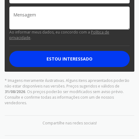
Ao informar meus dados, eu concordo com a
Política de
privacidade
.
ESTOU INTERESSADO
* Imagens meramente ilustrativas. Alguns itens apresentados poderão
não estar disponíveis nas versões. Preços sugeridos e válidos de
31/08/2026
. Os preços poderão ser modificados sem aviso prévio.
Consulte e confirme todas as informações com um de nossos
vendedores.
Compartilhe nas redes sociais!