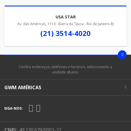
USA STAR
Av. das Américas, 1110 - Barra da Tijuca - Rio de Janeiro-RJ
(21) 3514-4020
Confira endereços, telefones e horários, selecionando a
unidade abaixo:
GWM AMÉRICAS
SIGA-NOS:
CNPJ:
49.130.679/0001-22