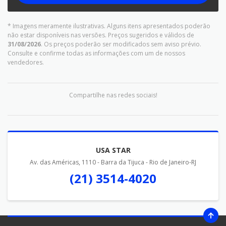
* Imagens meramente ilustrativas. Alguns itens apresentados poderão
não estar disponíveis nas versões. Preços sugeridos e válidos de
31/08/2026
. Os preços poderão ser modificados sem aviso prévio.
Consulte e confirme todas as informações com um de nossos
vendedores.
Compartilhe nas redes sociais!
USA STAR
Av. das Américas, 1110 - Barra da Tijuca - Rio de Janeiro-RJ
(21) 3514-4020