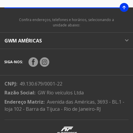
Confira endereços, telefones e horários, selecionando a
unidade abaixo:
GWM AMÉRICAS
SIGA-NOS:
CNPJ:
49.130.679/0001-22
Razão Social:
GW Rio veículos Ltda
Endereço Matriz:
Avenida das Américas, 3693 - BL.1 -
loja 102 - Barra da Tijuca - Rio de Janeiro-RJ