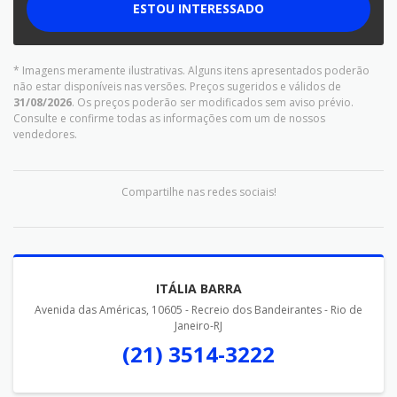
ESTOU INTERESSADO
* Imagens meramente ilustrativas. Alguns itens apresentados poderão
não estar disponíveis nas versões. Preços sugeridos e válidos de
31/08/2026
. Os preços poderão ser modificados sem aviso prévio.
Consulte e confirme todas as informações com um de nossos
vendedores.
Compartilhe nas redes sociais!
ITÁLIA BARRA
Avenida das Américas, 10605 - Recreio dos Bandeirantes - Rio de
Janeiro-RJ
(21) 3514-3222