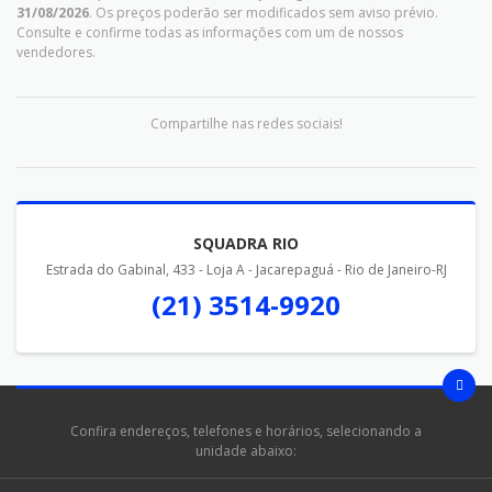
31/08/2026
. Os preços poderão ser modificados sem aviso prévio.
Consulte e confirme todas as informações com um de nossos
vendedores.
Compartilhe nas redes sociais!
SQUADRA RIO
Estrada do Gabinal, 433 - Loja A - Jacarepaguá - Rio de Janeiro-RJ
(21) 3514-9920
Confira endereços, telefones e horários, selecionando a
unidade abaixo: