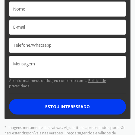
Ao informar meus dados, eu concordo com a
Política de
privacidade
.
ESTOU INTERESSADO
* Imagens meramente ilustrativas. Alguns itens apresentados poderão
não estar disponíveis nas versões. Preços sugeridos e válidos de