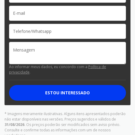
Ao informar meus dados, eu concordo com a
Política de
privacidade
.
ESTOU INTERESSADO
* Imagens meramente ilustrativas. Alguns itens apresentados poderão
não estar disponíveis nas versões. Preços sugeridos e válidos de
31/08/2026
. Os preços poderão ser modificados sem aviso prévio.
Consulte e confirme todas as informações com um de nossos