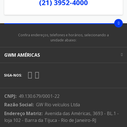
(21) 3952-4000
Confira endereços, telefones e horários, selecionando a
unidade abaixo:
GWM AMÉRICAS
SIGA-NOS:
CNPJ:
49.130.679/0001-22
Razão Social:
GW Rio veículos Ltda
Endereço Matriz:
Avenida das Américas, 3693 - BL.1 -
loja 102 - Barra da Tijuca - Rio de Janeiro-RJ