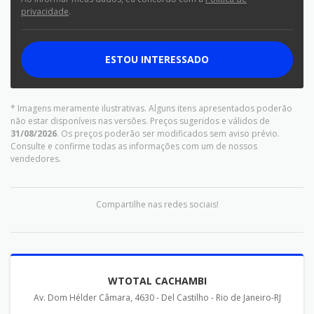
privacidade
.
ESTOU INTERESSADO
* Imagens meramente ilustrativas. Alguns itens apresentados poderão
não estar disponíveis nas versões. Preços sugeridos e válidos de
31/08/2026
. Os preços poderão ser modificados sem aviso prévio.
Consulte e confirme todas as informações com um de nossos
vendedores.
Compartilhe nas redes sociais!
WTOTAL CACHAMBI
Av. Dom Hélder Câmara, 4630 - Del Castilho - Rio de Janeiro-RJ