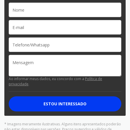
Ao informar meus dados, eu concordo com a
Política de
privacidade
.
ESTOU INTERESSADO
* Imagens meramente ilustrativas. Alguns itens apresentados poderão
não estar disponíveis nas versões. Preços sugeridos e válidos de