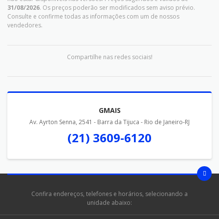
31/08/2026
. Os preços poderão ser modificados sem aviso prévio.
Consulte e confirme todas as informações com um de nossos
vendedores.
Compartilhe nas redes sociais!
GMAIS
Av. Ayrton Senna, 2541 - Barra da Tijuca - Rio de Janeiro-RJ
(21) 3609-6120
Confira endereços, telefones e horários, selecionando a
unidade abaixo: