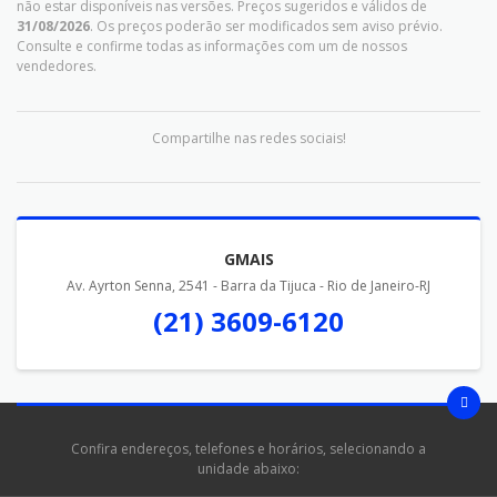
não estar disponíveis nas versões. Preços sugeridos e válidos de
31/08/2026
. Os preços poderão ser modificados sem aviso prévio.
Consulte e confirme todas as informações com um de nossos
vendedores.
Compartilhe nas redes sociais!
GMAIS
Av. Ayrton Senna, 2541 - Barra da Tijuca - Rio de Janeiro-RJ
(21) 3609-6120
Confira endereços, telefones e horários, selecionando a
unidade abaixo: