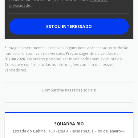
privacidade
.
ESTOU INTERESSADO
* Imagens meramente ilustrativas. Alguns itens apresentados poderão
não estar disponíveis nas versões. Preços sugeridos e válidos de
31/08/2026
. Os preços poderão ser modificados sem aviso prévio.
Consulte e confirme todas as informações com um de nossos
vendedores.
Compartilhe nas redes sociais!
SQUADRA RIO
Estrada do Gabinal, 433 - Loja A - Jacarepaguá - Rio de Janeiro-RJ