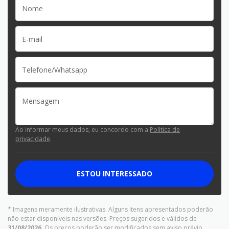
Ao informar meus dados, eu concordo com a
Política de
privacidade
.
ESTOU INTERESSADO
* Imagens meramente ilustrativas. Alguns itens apresentados poderão
não estar disponíveis nas versões. Preços sugeridos e válidos de
31/08/2026
. Os preços poderão ser modificados sem aviso prévio.