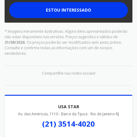
ESTOU INTERESSADO
* Imagens meramente ilustrativas. Alguns itens apresentados poderão
não estar disponíveis nas versões. Preços sugeridos e válidos de
31/08/2026
. Os preços poderão ser modificados sem aviso prévio.
Consulte e confirme todas as informações com um de nossos
vendedores.
Compartilhe nas redes sociais!
USA STAR
Av. das Américas, 1110 - Barra da Tijuca - Rio de Janeiro-RJ
(21) 3514-4020