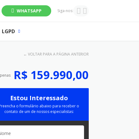
WHATSAPP
Siga-nos:
LGPD
←
VOLTAR PARA A PÁGINA ANTERIOR
R$ 159.990,00
apenas
Estou Interessado
Preencha o formulário abaixo para receber o
contato de um de nossos especialistas: