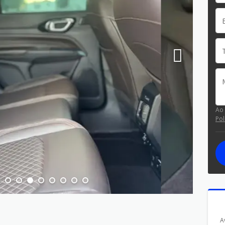
Ao
Pol
A