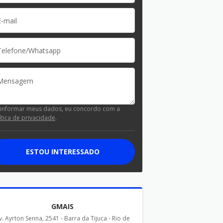
 informar meus dados, eu concordo com a
ítica de privacidade
.
ESTOU INTERESSADO
GMAIS
v. Ayrton Senna, 2541 - Barra da Tijuca - Rio de