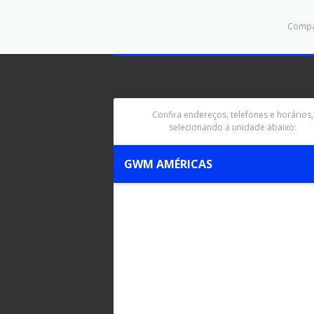
Compar
Confira endereços, telefones e horários,
selecionando a unidade abaixo:
GWM AMÉRICAS