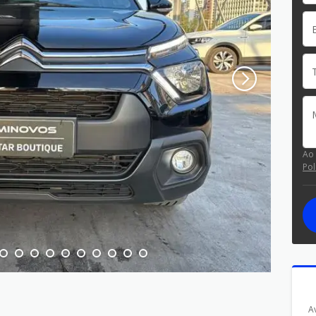
Ao
Pol
A