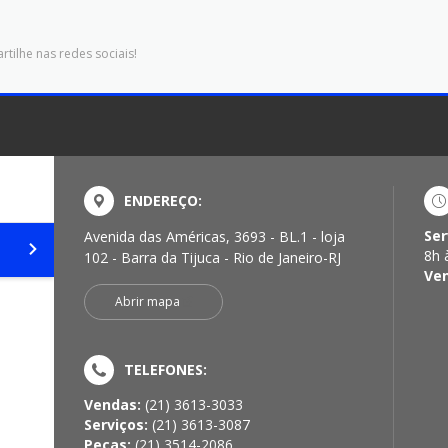
tilhe nas redes sociais!
ENDEREÇO:
Ser
Avenida das Américas, 3693 - BL.1 - loja
8h 
102 - Barra da Tijuca - Rio de Janeiro-RJ
Ve
Abrir mapa
TELEFONES:
Vendas:
(21) 3613-3033
Serviços:
(21) 3613-3087
Peças:
(21) 3514-2086