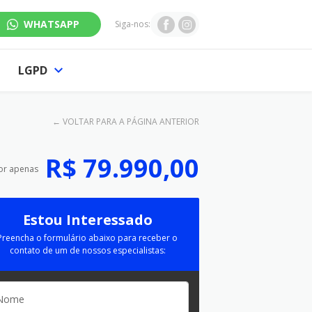
WHATSAPP
Siga-nos:
LGPD
←
VOLTAR PARA A PÁGINA ANTERIOR
R$ 79.990,00
or apenas
Estou Interessado
Preencha o formulário abaixo para receber o
contato de um de nossos especialistas: