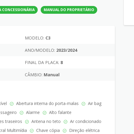
A CONCESSIONÁRIA
MANUAL DO PROPRIETÁRIO
MODELO:
C3
ANO/MODELO:
2023/2024
FINAL DA PLACA:
8
CÂMBIO:
Manual
ível
Abertura interna do porta-malas
Air bag
assageiro
Alarme
Alto falante
es traseiros
Antena no teto
Ar condicionado
ral Multimídia
Chave cópia
Direção elétrica