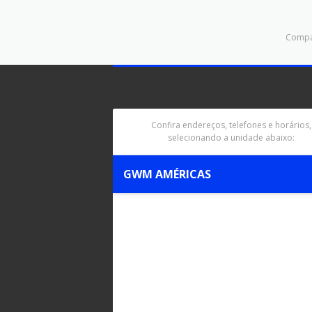
Compar
Confira endereços, telefones e horários,
selecionando a unidade abaixo:
GWM AMÉRICAS