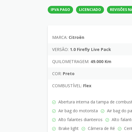
IPVA PAGO
LICENCIADO
REVISÕES N
MARCA:
Citroën
VERSÃO:
1.0 Firefly Live Pack
QUILOMETRAGEM:
49.000 Km
COR:
Preto
COMBUSTÍVEL:
Flex
Abertura interna da tampa de combust
Air bag do motorista
Air bag do p
Alto falantes dianteiros
Alto falant
Brake light
Câmera de Ré
Cent