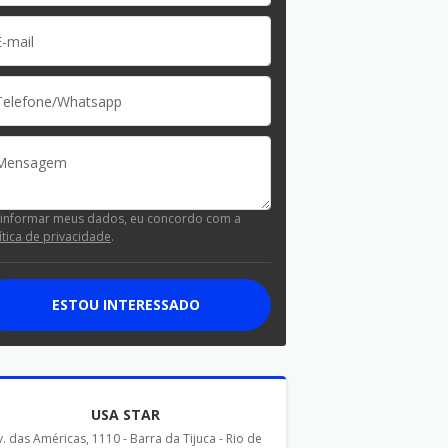
 informar meus dados, eu concordo com a
ítica de privacidade
.
ESTOU INTERESSADO
USA STAR
v. das Américas, 1110 - Barra da Tijuca - Rio de