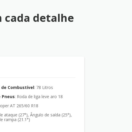
 cada detalhe
 de Combustível
: 78 Litros
e Pneus
: Roda de liga leve aro 18
oper AT 265/60 R18
e ataque (27°), Ângulo de saída (25°),
e rampa (21.1°)