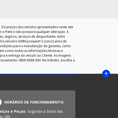
 Os preços dos veículos apresentados neste site
m o frete e não possuirá qualquer alteração. A
as, seguros, serviços de despachante, entre
. Os veículos GWM possuem 5 (cinco) anos de
 condições para a manutenção da garantia, como
em como todas as informações técnicas e
pra e entrega do veículo ao Cliente. As imagens
cionamento: 0800 8388 000. No trânsito, escolha a
HORÁRIOS DE FUNCIONAMENTO:
viços e Peças:
Segunda a Sexta das
às 18h