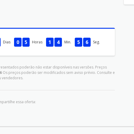
0
5
1
4
5
5
Dias
Horas
Min.
Seg.
presentados poderão não estar disponíveis nas versões. Preços
6
Os preços poderão ser modificados sem aviso prévio. Consulte e
s vendedores.
partilhe essa oferta: