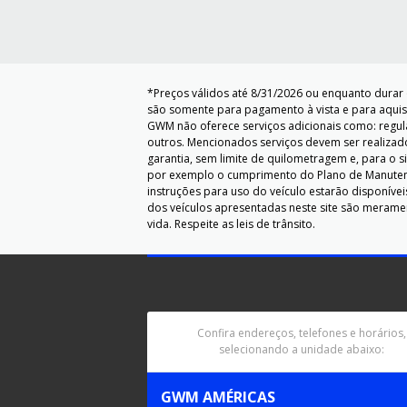
*Preços válidos até 8/31/2026 ou enquanto durar 
são somente para pagamento à vista e para aquisiç
GWM não oferece serviços adicionais como: regular
outros. Mencionados serviços devem ser realizado
garantia, sem limite de quilometragem e, para o 
por exemplo o cumprimento do Plano de Manutenç
instruções para uso do veículo estarão disponívei
dos veículos apresentadas neste site são merament
vida. Respeite as leis de trânsito.
Confira endereços, telefones e horários,
selecionando a unidade abaixo:
GWM AMÉRICAS