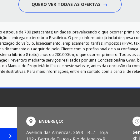
QUERO VER TODAS AS OFERTAS
o estoque de 700 (setecentas) unidades, prevalecendo o que ocorrer primeiro.
ão e entrega no território Brasileiro. O preço informado já inclui despesa co
ização do veículo, licenciamento, emplacamento, tarifas, impostos (IPVA), tax
s diretamente ou adquirido pelo Cliente com o profissional de sua confiança
sistema híbrido 8 (oito) anos ou 200.000km, o que ocorrer primeiro. Todas as
ão Preventivo mediante serviços realizados por uma Concessionária GWM, b
s no Manual do Proprietário físico, e neste website, antes da conclusão da com
e ilustrativas. Para mais informações, entre em contato com a central de rela
ENDEREÇO:
Ser
Avenida das Américas, 3693 - BL.1 - loja
8h 
102 - Barra da Tijuca - Rio de Janeiro-RJ