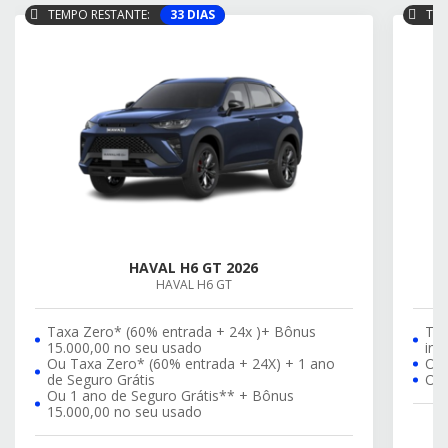
TEMPO RESTANTE:
33 DIAS
TEM
HAVAL H6 GT 2026
HAVAL H6 GT
Taxa Zero* (60% entrada + 24x )+ Bônus
Tax
15.000,00 no seu usado
in
Ou Taxa Zero* (60% entrada + 24X) + 1 ano
OU 
de Seguro Grátis
OU 
Ou 1 ano de Seguro Grátis** + Bônus
15.000,00 no seu usado