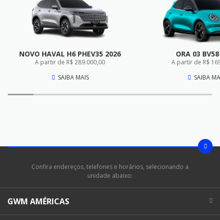
NOVO HAVAL H6 PHEV35 2026
ORA 03 BV58
A partir de R$ 289.000,00
A partir de R$ 16
SAIBA MAIS
SAIBA MA
Confira endereços, telefones e horários, selecionando a
unidade abaixo:
GWM AMÉRICAS