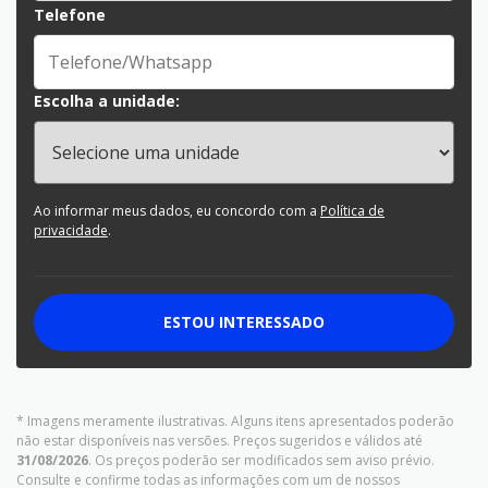
Telefone
Escolha a unidade:
Ao informar meus dados, eu concordo com a
Política de
privacidade
.
ESTOU INTERESSADO
* Imagens meramente ilustrativas. Alguns itens apresentados poderão
não estar disponíveis nas versões. Preços sugeridos e válidos até
31/08/2026
. Os preços poderão ser modificados sem aviso prévio.
Consulte e confirme todas as informações com um de nossos