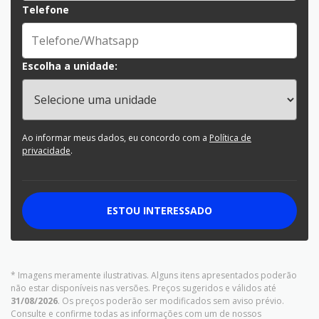
Telefone
Escolha a unidade:
Ao informar meus dados, eu concordo com a
Política de
privacidade
.
ESTOU INTERESSADO
* Imagens meramente ilustrativas. Alguns itens apresentados poderão
não estar disponíveis nas versões. Preços sugeridos e válidos até
31/08/2026
. Os preços poderão ser modificados sem aviso prévio.
Consulte e confirme todas as informações com um de nossos