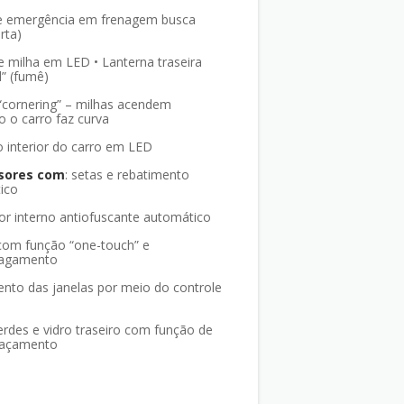
e emergência em frenagem busca
erta)
e milha em LED • Lanterna traseira
” (fumê)
“cornering” – milhas acendem
 o carro faz curva
 interior do carro em LED
isores com
: setas e rebatimento
ico
or interno antiofuscante automático
 com função “one-touch” e
magamento
nto das janelas por meio do controle
erdes e vidro traseiro com função de
baçamento