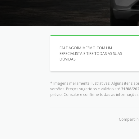
FALE AGORA MESMO COM UM
ESPECIALISTA E TIRE TODAS AS SUAS
DÚVIDAS
* Imagens meramente ilustrativas. Alguns itens a
versões. Preços sugeridos e válidos até
31/08/20
prévio. Consulte e confirme todas as informaçõ
Compartilhe