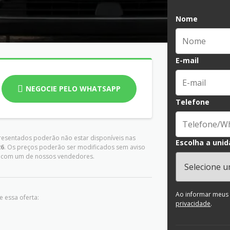
Nome
E-mail
NEGOCIE PELO WHATSAPP
Telefone
presentados poderão não estar disponíveis nas
Escolha a unid
26
. Os preços poderão ser modificados sem aviso
es com um de nossos vendedores.
Ao informar meus
 essa oferta:
privacidade
.