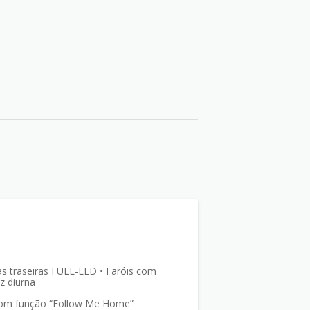
as traseiras FULL-LED • Faróis com
z diurna
com função “Follow Me Home”