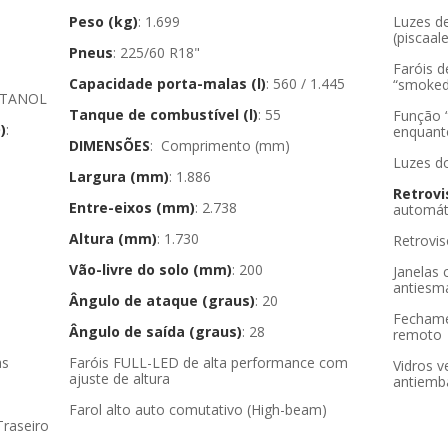
Peso (kg)
: 1.699
Luzes d
(piscaal
Pneus
: 225/60 R18"
Faróis d
Capacidade porta-malas (l)
: 560 / 1.445
“smoked
 ETANOL
Tanque de combustível (l)
: 55
Função 
)
:
enquanto
DIMENSÕES
: Comprimento (mm)
Luzes do
Largura (mm)
: 1.886
Retrov
Entre-eixos (mm)
: 2.738
automát
Altura (mm)
: 1.730
Retrovis
Vão-livre do solo (mm)
: 200
Janelas
anties
Ângulo de ataque (graus)
: 20
Fechame
Ângulo de saída (graus)
: 28
remoto
Faróis FULL-LED de alta performance com
Vidros v
ajuste de altura
antiem
Farol alto auto comutativo (High-beam)
Traseiro