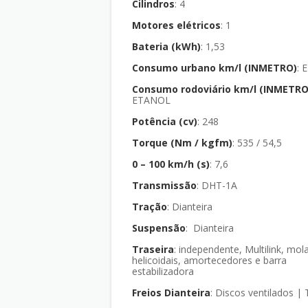
Cilindros
: 4
Motores elétricos
: 1
Bateria (kWh)
: 1,53
Consumo urbano km/l (INMETRO)
:
Consumo rodoviário km/l (INMETRO
ETANOL
Potência (cv)
: 248
Torque (Nm / kgfm)
: 535 / 54,5
0 – 100 km/h (s)
: 7,6
Transmissão
: DHT-1A
Tração
: Dianteira
Suspensão
: Dianteira
Traseira
: independente, Multilink, molas
helicoidais, amortecedores e barra
estabilizadora
Freios Dianteira
: Discos ventilados | 