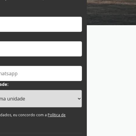
ade:
 dados, eu concordo com a
Política de